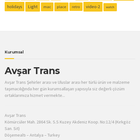
holidays
Light
video-2
mac
place
retro
watch
Kurumsal
Avşar Trans
Avşar Trans Şehirler arası ve Uluslar arası her türlü ürün ve malzeme
taşımacılığında her gün kurumsallaşan yapısıyla siz değerli çözüm
ortaklarımıza hizmet vermekte...
Avşar Trans
Kömürcüler Mah. 2864 Sk. S.S Kuzey Akdeniz Koop. No:12/4 (Kırkgöz
San. Sit)
Döşemealtı – Antalya – Turkey