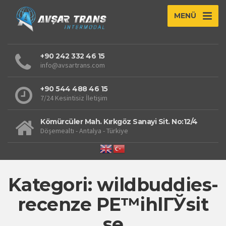
MENÜ
+90 242 332 46 15
info@avsartrans.com
+90 544 488 46 15
7/24 Kesintisiz İletişim
Kömürcüler Mah. Kırkgöz Sanayi Sit. No:12/4
Döşemealtı - Antalya - Türkiye
Kategori: wildbuddies-
recenze PЕ™ihlГЎsit
se