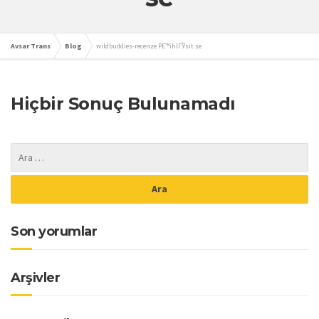
Avsar Trans
Blog
wildbuddies-recenze PЕ™ihlГЎsit se
Hiçbir Sonuç Bulunamadı
Son yorumlar
Arşivler