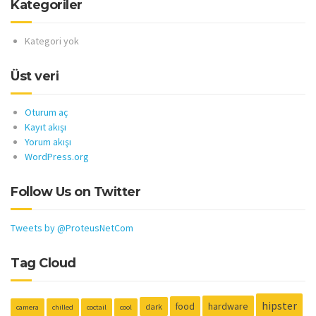
Kategoriler
Kategori yok
Üst veri
Oturum aç
Kayıt akışı
Yorum akışı
WordPress.org
Follow Us on Twitter
Tweets by @ProteusNetCom
Tag Cloud
hipster
hardware
food
dark
camera
chilled
coctail
cool