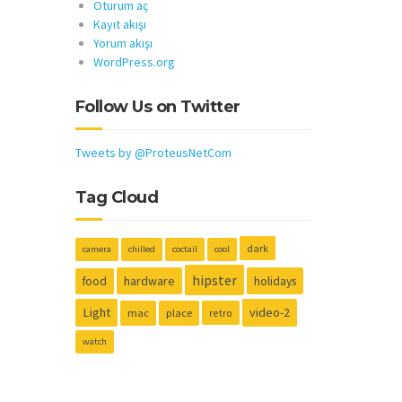
Oturum aç
Kayıt akışı
Yorum akışı
WordPress.org
Follow Us on Twitter
Tweets by @ProteusNetCom
Tag Cloud
dark
camera
chilled
coctail
cool
hipster
hardware
holidays
food
Light
video-2
mac
place
retro
watch