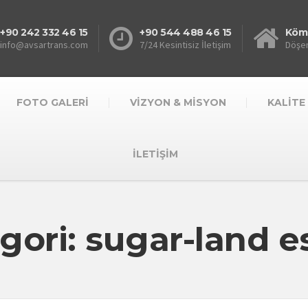
+90 242 332 46 15
+90 544 488 46 15
Kömü
info@avsartrans.com
7/24 Kesintisiz İletişim
Döşem
FOTO GALERİ
VİZYON & MİSYON
KALİTE
İLETİŞİM
gori: sugar-land e