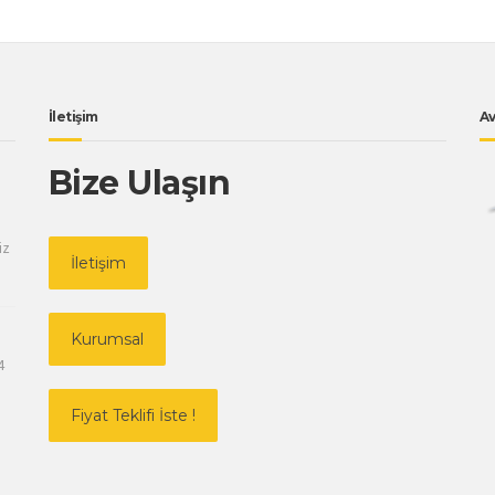
İletişim
Av
Bize Ulaşın
iz
İletişim
Kurumsal
4
Fiyat Teklifi İste !