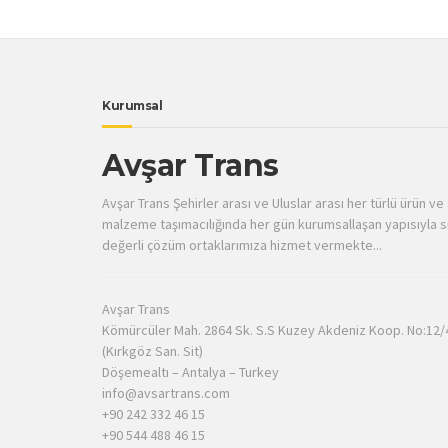
Kurumsal
Avşar Trans
Avşar Trans Şehirler arası ve Uluslar arası her türlü ürün ve
malzeme taşımacılığında her gün kurumsallaşan yapısıyla s
değerli çözüm ortaklarımıza hizmet vermekte...
Avşar Trans
Kömürcüler Mah. 2864 Sk. S.S Kuzey Akdeniz Koop. No:12/
(Kırkgöz San. Sit)
Döşemealtı – Antalya – Turkey
info@avsartrans.com
+90 242 332 46 15
+90 544 488 46 15