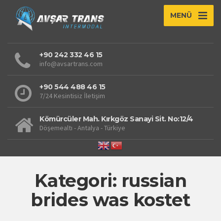
MENÜ
+90 242 332 46 15
info@avsartrans.com
+90 544 488 46 15
7/24 Kesintisiz İletişim
Kömürcüler Mah. Kırkgöz Sanayi Sit. No:12/4
Döşemealtı - Antalya - Türkiye
Kategori: russian
brides was kostet