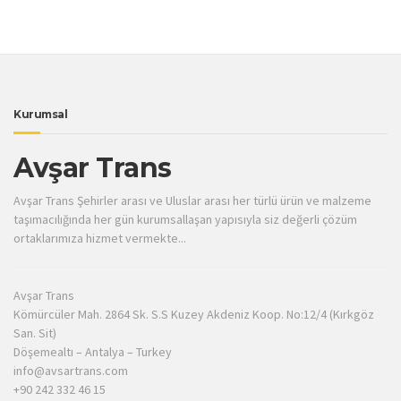
Kurumsal
Avşar Trans
Avşar Trans Şehirler arası ve Uluslar arası her türlü ürün ve malzeme
taşımacılığında her gün kurumsallaşan yapısıyla siz değerli çözüm
ortaklarımıza hizmet vermekte...
Avşar Trans
Kömürcüler Mah. 2864 Sk. S.S Kuzey Akdeniz Koop. No:12/4 (Kırkgöz
San. Sit)
Döşemealtı – Antalya – Turkey
info@avsartrans.com
+90 242 332 46 15