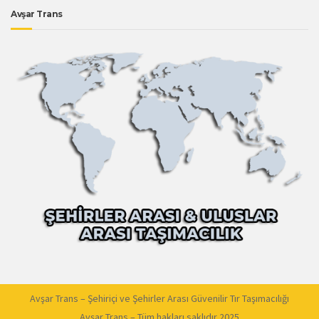
Avşar Trans
Avşar Trans – Şehiriçi ve Şehirler Arası Güvenilir Tır Taşımacılığı
Avşar Trans – Tüm hakları saklıdır 2025