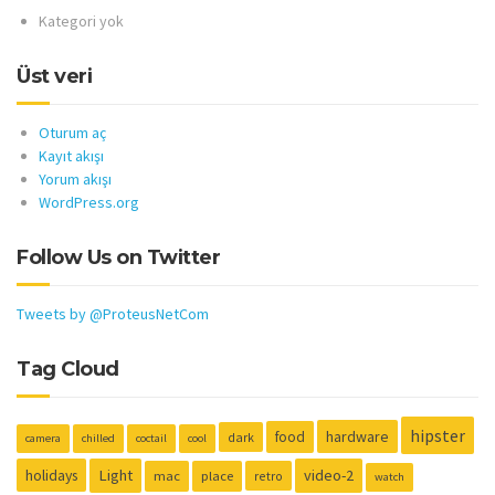
Kategori yok
Üst veri
Oturum aç
Kayıt akışı
Yorum akışı
WordPress.org
Follow Us on Twitter
Tweets by @ProteusNetCom
Tag Cloud
hipster
hardware
food
dark
camera
chilled
coctail
cool
holidays
Light
video-2
mac
place
retro
watch