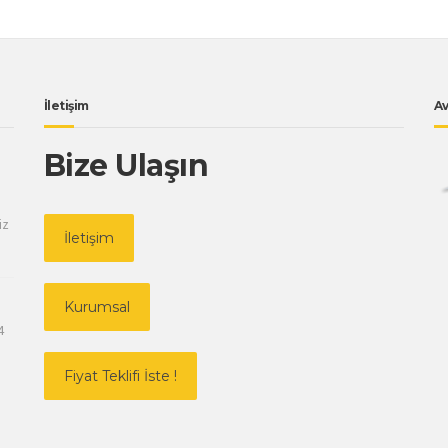
İletişim
Av
Bize Ulaşın
iz
İletişim
Kurumsal
4
Fiyat Teklifi İste !