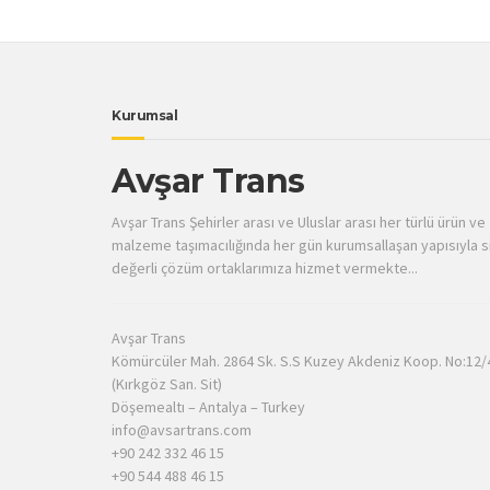
Kurumsal
Avşar Trans
Avşar Trans Şehirler arası ve Uluslar arası her türlü ürün ve
malzeme taşımacılığında her gün kurumsallaşan yapısıyla s
değerli çözüm ortaklarımıza hizmet vermekte...
Avşar Trans
Kömürcüler Mah. 2864 Sk. S.S Kuzey Akdeniz Koop. No:12/
(Kırkgöz San. Sit)
Döşemealtı – Antalya – Turkey
info@avsartrans.com
+90 242 332 46 15
+90 544 488 46 15