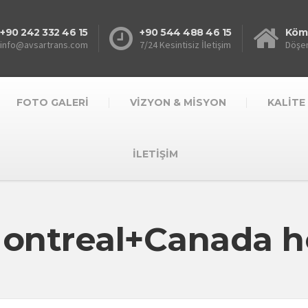
+90 242 332 46 15
+90 544 488 46 15
Kömü
info@avsartrans.com
7/24 Kesintisiz İletişim
Döşem
FOTO GALERİ
VİZYON & MİSYON
KALİTE
İLETİŞİM
Montreal+Canada h