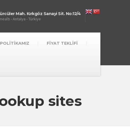
rcüler Mah. Kırkgöz Sanayi Sit. No:12/4
ealtı - Antalya - Türkiye
 POLİTİKAMIZ
FİYAT TEKLİFİ
ookup sites