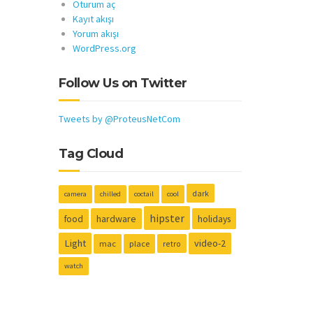
Oturum aç
Kayıt akışı
Yorum akışı
WordPress.org
Follow Us on Twitter
Tweets by @ProteusNetCom
Tag Cloud
dark
camera
chilled
coctail
cool
hipster
hardware
holidays
food
Light
video-2
mac
place
retro
watch