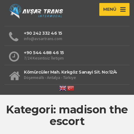
MENÜ
+90 242 332 46 15
info@avsartrans.com
+90 544 488 46 15
7/24 Kesintisiz İletişim
Kömürcüler Mah. Kırkgöz Sanayi Sit. No:12/4
Döşemealtı - Antalya - Türkiye
Kategori: madison the
escort