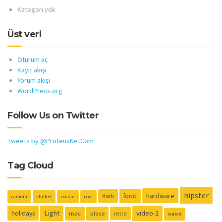
Kategori yok
Üst veri
Oturum aç
Kayıt akışı
Yorum akışı
WordPress.org
Follow Us on Twitter
Tweets by @ProteusNetCom
Tag Cloud
hipster
hardware
food
dark
camera
chilled
coctail
cool
holidays
Light
video-2
mac
place
retro
watch