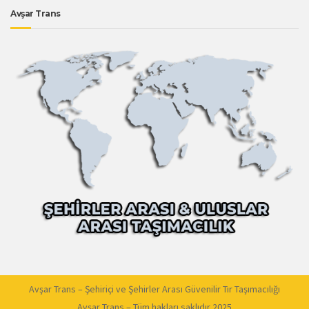
Avşar Trans
Avşar Trans – Şehiriçi ve Şehirler Arası Güvenilir Tır Taşımacılığı
Avşar Trans – Tüm hakları saklıdır 2025