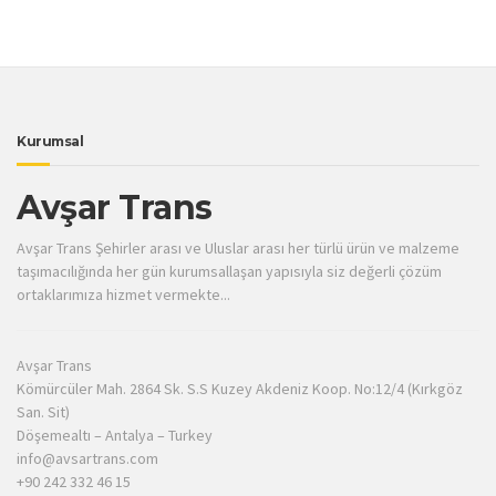
Kurumsal
Avşar Trans
Avşar Trans Şehirler arası ve Uluslar arası her türlü ürün ve malzeme
taşımacılığında her gün kurumsallaşan yapısıyla siz değerli çözüm
ortaklarımıza hizmet vermekte...
Avşar Trans
Kömürcüler Mah. 2864 Sk. S.S Kuzey Akdeniz Koop. No:12/4 (Kırkgöz
San. Sit)
Döşemealtı – Antalya – Turkey
info@avsartrans.com
+90 242 332 46 15