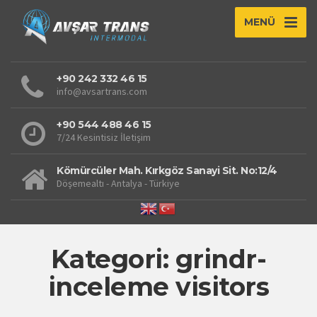
MENÜ
+90 242 332 46 15
info@avsartrans.com
+90 544 488 46 15
7/24 Kesintisiz İletişim
Kömürcüler Mah. Kırkgöz Sanayi Sit. No:12/4
Döşemealtı - Antalya - Türkiye
Kategori: grindr-
inceleme visitors