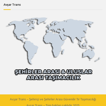
Avşar Trans
Avşar Trans – Şehiriçi ve Şehirler Arası Güvenilir Tır Taşımacılığı
Avşar Trans – Tüm hakları saklıdır 2025