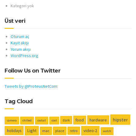
Kategori yok
Üst veri
Oturum aç
Kayıt akışı
Yorum akışı
WordPress.org
Follow Us on Twitter
Tweets by @ProteusNetCom
Tag Cloud
hipster
hardware
food
dark
camera
chilled
coctail
cool
holidays
Light
video-2
mac
place
retro
watch