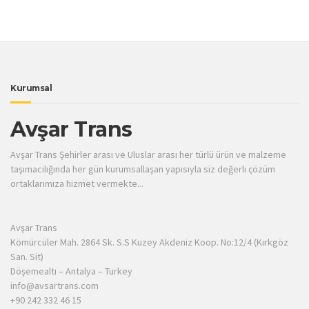
Kurumsal
Avşar Trans
Avşar Trans Şehirler arası ve Uluslar arası her türlü ürün ve malzeme
taşımacılığında her gün kurumsallaşan yapısıyla siz değerli çözüm
ortaklarımıza hizmet vermekte...
Avşar Trans
Kömürcüler Mah. 2864 Sk. S.S Kuzey Akdeniz Koop. No:12/4 (Kırkgöz
San. Sit)
Döşemealtı – Antalya – Turkey
info@avsartrans.com
+90 242 332 46 15