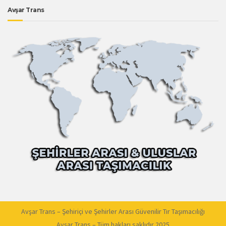
Avşar Trans
Avşar Trans – Şehiriçi ve Şehirler Arası Güvenilir Tır Taşımacılığı
Avşar Trans – Tüm hakları saklıdır 2025