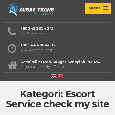
MENÜ
+90 242 332 46 15
info@avsartrans.com
+90 544 488 46 15
7/24 Kesintisiz İletişim
Kömürcüler Mah. Kırkgöz Sanayi Sit. No:12/4
Döşemealtı - Antalya - Türkiye
Kategori: Escort
Service check my site