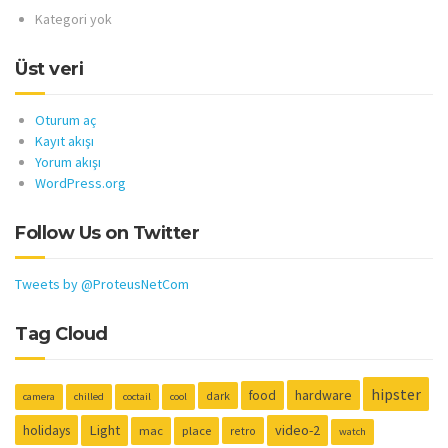
Kategori yok
Üst veri
Oturum aç
Kayıt akışı
Yorum akışı
WordPress.org
Follow Us on Twitter
Tweets by @ProteusNetCom
Tag Cloud
hipster
hardware
food
dark
camera
chilled
coctail
cool
holidays
Light
video-2
mac
place
retro
watch