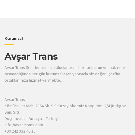
Kurumsal
Avşar Trans
Avşar Trans Şehirler arası ve Uluslar arası her türlü ürün ve malzeme
taşımacılığında her gün kurumsallaşan yapısıyla siz değerli çözüm
ortaklarımıza hizmet vermekte...
Avşar Trans
Kömürcüler Mah. 2864 Sk. S.S Kuzey Akdeniz Koop. No:12/4 (Kırkgöz
San. Sit)
Döşemealtı – Antalya – Turkey
info@avsartrans.com
+90 242 332 46 15