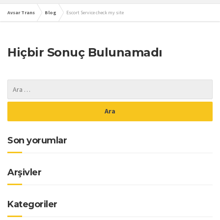
Avsar Trans
Blog
Escort Service check my site
Hiçbir Sonuç Bulunamadı
Son yorumlar
Arşivler
Kategoriler